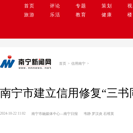
首页
评论
专题
策划
视
旅游
乐活
教育
健康
楼
首页
>
信用南宁
>
南宁市建立信用修复“三书
2024-10-22 11:02
南宁市融媒体中心—南宁日报
韦静 罗汉炎 石维英