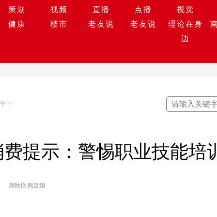
策划
视频
直播
点播
视觉
健康
楼市
老友说
老友说
理论在身
边
宁
>
布消费提示：警惕职业技能培
唐秋艳 熊至娟