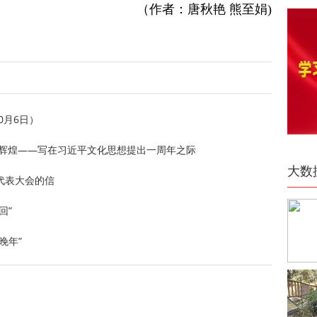
（作者：唐秋艳 熊至娟)
0月6日）
辉煌——写在习近平文化思想提出一周年之际‍‍
大数
代表大会的信
回”
晚年”