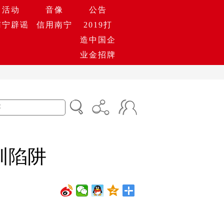
活动
音像
公告
南宁辟谣
信用南宁
2019打
造中国企
业金招牌
训陷阱