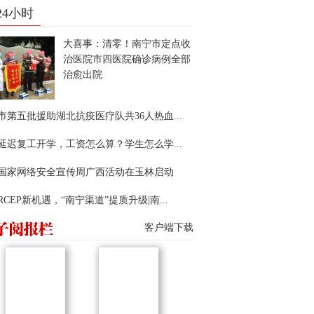
24小时
大喜事：清零！南宁市定点收
治医院市四医院确诊病例全部
治愈出院
市第五批援助湖北抗疫医疗队共36人热血...
延迟复工开学，工资怎么算？学生怎么学...
22国家网络安全宣传周广西活动在玉林启动
RCEP新机遇，“南宁渠道”提质升级|南...
客户端下载