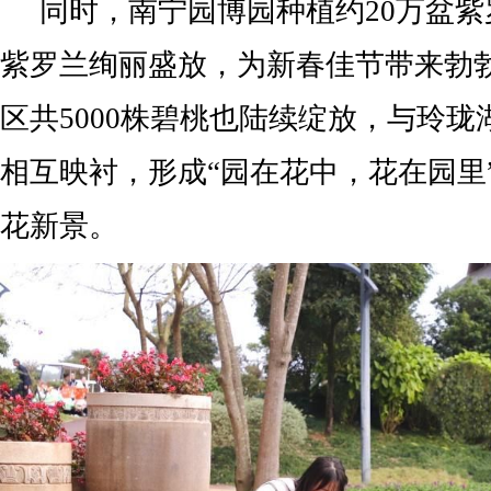
同时，南宁园博园种植约20万盆
紫罗兰绚丽盛放，为新春佳节带来勃
区共5000株碧桃也陆续绽放，与玲
相互映衬，形成“园在花中，花在园里
花新景。