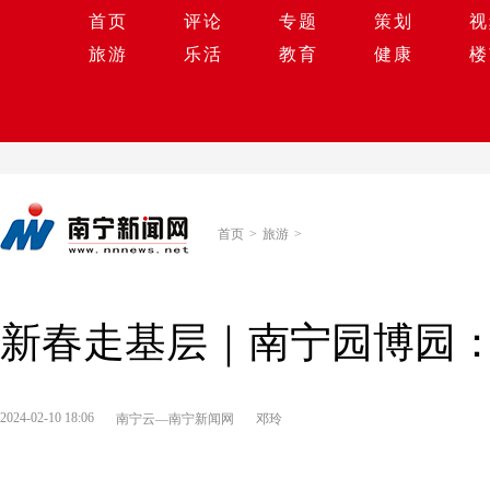
首页
评论
专题
策划
视
旅游
乐活
教育
健康
楼
首页
>
旅游
>
新春走基层｜南宁园博园：
2024-02-10 18:06
南宁云—南宁新闻网
邓玲