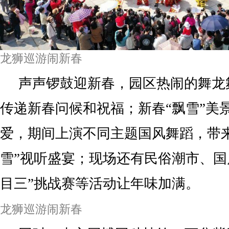
龙狮巡游闹新春
声声锣鼓迎新春，园区热闹的舞龙
传递新春问候和祝福；新春“飘雪”美
爱，期间上演不同主题国风舞蹈，带来
雪”视听盛宴；现场还有民俗潮市、国
目三”挑战赛等活动让年味加满。
龙狮巡游闹新春