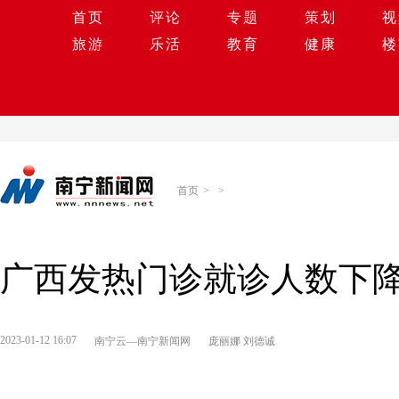
首页
评论
专题
策划
视
旅游
乐活
教育
健康
楼
首页
>
>
广西发热门诊就诊人数下降
2023-01-12 16:07
南宁云—南宁新闻网
庞丽娜 刘德诚