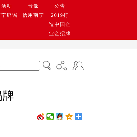
活动
音像
公告
南宁辟谣
信用南宁
2019打
造中国企
业金招牌
揭牌