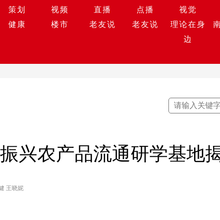
策划
视频
直播
点播
视觉
健康
楼市
老友说
老友说
理论在身
边
村振兴农产品流通研学基地
健 王晓妮