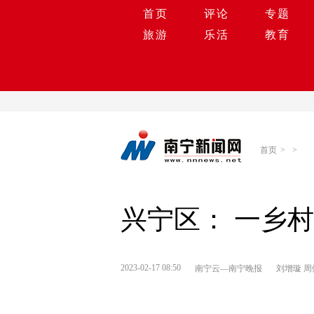
首页
评论
专题
旅游
乐活
教育
首页
>
>
兴宁区： 一乡
2023-02-17 08:50
南宁云—南宁晚报
刘增璇 周