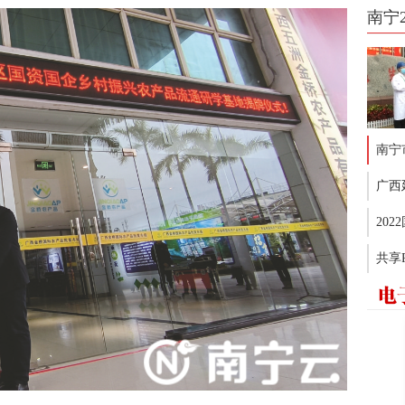
南宁
南宁
广西
20
共享