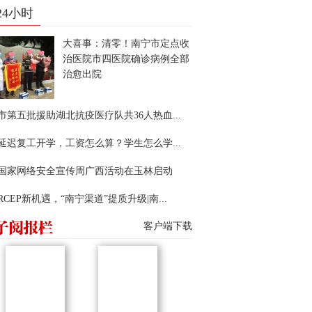
24小时
大喜事：清零！南宁市定点收
治医院市四医院确诊病例全部
治愈出院
市第五批援助湖北抗疫医疗队共36人热血...
延迟复工开学，工资怎么算？学生怎么学...
22国家网络安全宣传周广西活动在玉林启动
RCEP新机遇，“南宁渠道”提质升级|南...
客户端下载