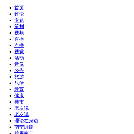
首页
评论
专题
策划
视频
直播
点播
视觉
活动
音像
公告
旅游
乐活
教育
健康
楼市
老友说
老友说
理论在身边
南宁辟谣
信用南宁