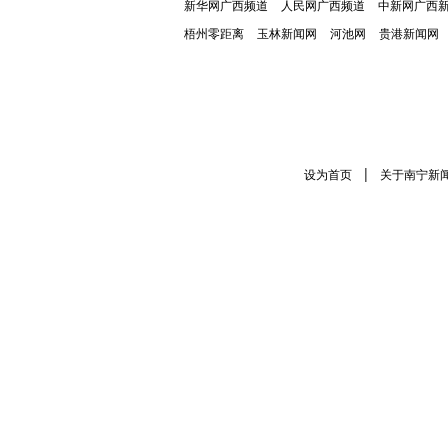
新华网广西频道
人民网广西频道
中新网广西
梧州零距离
玉林新闻网
河池网
贵港新闻网
|
设为首页
关于南宁新