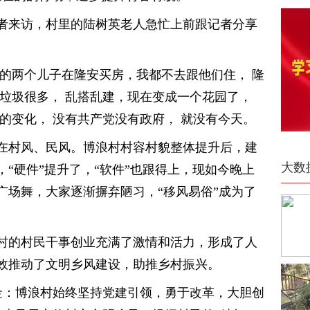
者来访，村里的陆树英老人急忙上前跟记者分享
我的两个儿子在隆安买房，我都不去跟他们住， 隆
里垃圾很多， 乱搭乱建，现在变成一个花园了，
样的变化， 没有共产党没有政府， 就没有今天。
在村风、民风。博浪村村容村貌整体提升后，建
大数
“硬件”提升了，“软件”也跟得上，现如今晚上
广场舞，大家逐渐摒弃陋习，“移风易俗”成为了
村的村民干事创业充满了激情和活力，形成了人
效推动了文明乡风建设，助推乡村振兴。
芳金：博浪村始终坚持党建引领，勇于改革，大胆创