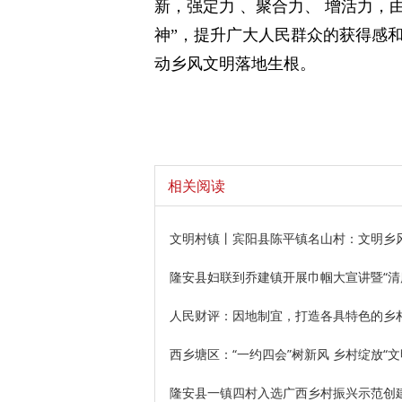
新，强定力 、聚合力、 增活力，
神”，提升广大人民群众的获得感
动乡风文明落地生根。
相关阅读
文明村镇丨宾阳县陈平镇名山村：文明乡风
隆安县妇联到乔建镇开展巾帼大宣讲暨“清
人民财评：因地制宜，打造各具特色的乡
西乡塘区：“一约四会”树新风 乡村绽放“文
隆安县一镇四村入选广西乡村振兴示范创