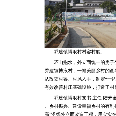
乔建镇博浪村村容村貌。
环山抱水，外立面统一的房子
乔建镇博浪村，一幅美丽乡村的画
从改变村容、村风入手，制定“一
有效改善村庄基础设施，打造了村
乔建镇博浪村支书 主任 陆
、乡村振兴、建设幸福乡村的有利抓
高”沿线外立面改造工程，用实实