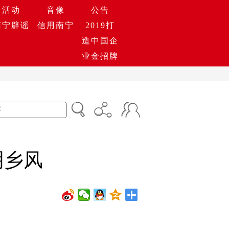
活动
音像
公告
南宁辟谣
信用南宁
2019打
造中国企
业金招牌
明乡风