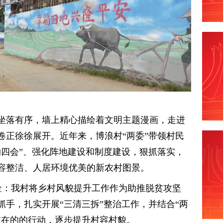
坐落有序，墙上精心描绘着文明主题漫画，走进
卷正徐徐展开。近年来，博浪村“两委”带领村民
约四会”、强化阵地建设和制度建设，狠抓落实，
容整洁、人居环境优美的新农村图景。
芳金：我村将乡村风貌提升工作作为助推脱贫攻坚
手，扎实开展“三清三拆”整治工作，并结合“两
在在的的行动，逐步提升村容村貌。