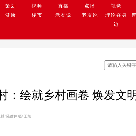
策划
视频
直播
点播
视觉
健康
楼市
老友说
老友说
理论在身
边
村：绘就乡村画卷 焕发文
航拍/ 陈建倬 摄/ 王旭