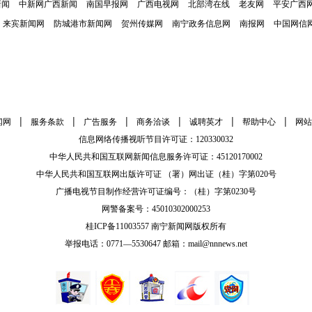
新闻
中新网广西新闻
南国早报网
广西电视网
北部湾在线
老友网
平安广西
来宾新闻网
防城港市新闻网
贺州传媒网
南宁政务信息网
南报网
中国网信
|
|
|
|
|
|
闻网
服务条款
广告服务
商务洽谈
诚聘英才
帮助中心
网站
信息网络传播视听节目许可证：120330032
中华人民共和国互联网新闻信息服务许可证：45120170002
中华人民共和国互联网出版许可证 （署）网出证（桂）字第020号
广播电视节目制作经营许可证编号：（桂）字第0230号
网警备案号：45010302000253
桂ICP备11003557 南宁新闻网版权所有
举报电话：0771—5530647 邮箱：mail@nnnews.net