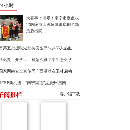
24小时
大喜事：清零！南宁市定点收
治医院市四医院确诊病例全部
治愈出院
市第五批援助湖北抗疫医疗队共36人热血...
延迟复工开学，工资怎么算？学生怎么学...
22国家网络安全宣传周广西活动在玉林启动
RCEP新机遇，“南宁渠道”提质升级|南...
客户端下载