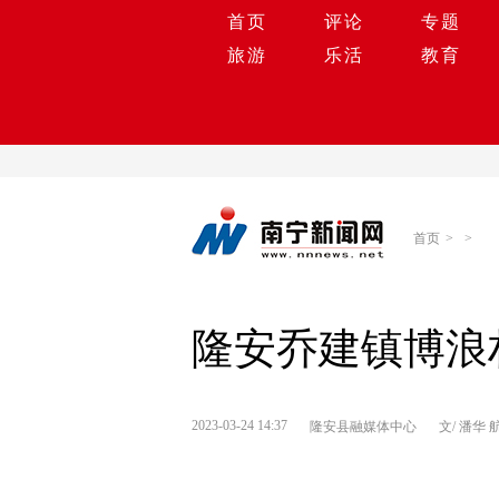
首页
评论
专题
旅游
乐活
教育
首页
>
>
隆安乔建镇博浪
2023-03-24 14:37
隆安县融媒体中心
文/ 潘华 