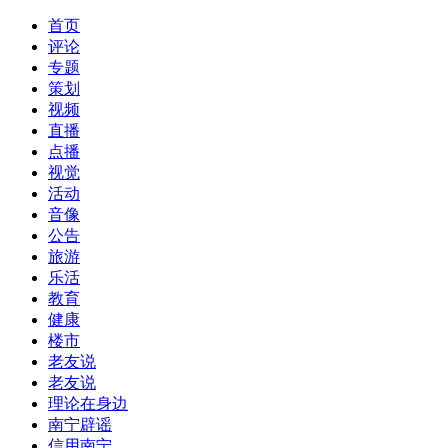
首页
评论
专题
策划
视频
直播
点播
视觉
活动
音像
公告
旅游
乐活
教育
健康
楼市
老友说
老友说
理论在身边
南宁辟谣
信用南宁