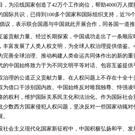
目，为沿线国家创造了42万个工作岗位，帮助4000万人摆
的国际共识，已得到100多个国家和国际组织支持，近7
展倡议，表示联合国愿与中国就此开展合作，同各国一道
互鉴贡献力量。经过长期探索，中国成功走出了一条顺应
，丰富发展了人类人权文明，为全球人权治理提供借鉴。
为完善全球治理、推动构建人类命运共同体作出的新的重
代的中国始终致力于为不同文明平等对话、包容互鉴提供
治理的公道正义贡献力量。在人权问题上不存在十全十美
权为借口干涉别国内政。中国始终反对唯我独尊、恃强凌
路的权利，维护国际关系民主化和法治化。作为国际社会
批少数西方国家侵犯人权问题，坚决反对一些国家动辄对
展。
设社会主义现代化国家新征程中，中国积极弘扬和平、发