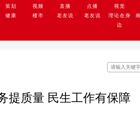
策划
视频
直播
点播
视觉
健康
楼市
老友说
老友说
理论在身
边
务提质量 民生工作有保障