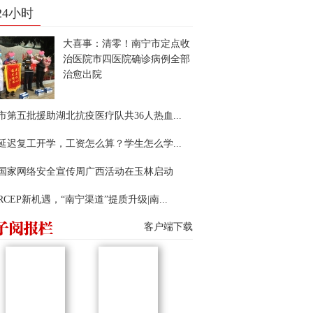
24小时
大喜事：清零！南宁市定点收
治医院市四医院确诊病例全部
治愈出院
市第五批援助湖北抗疫医疗队共36人热血...
延迟复工开学，工资怎么算？学生怎么学...
22国家网络安全宣传周广西活动在玉林启动
RCEP新机遇，“南宁渠道”提质升级|南...
客户端下载