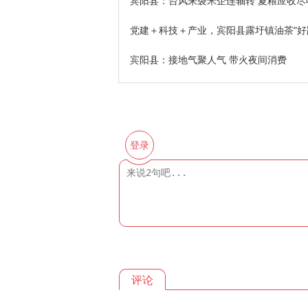
宾阳县：台风来袭米企连轴转 夏粮应收尽
党建＋科技＋产业，宾阳县露圩镇油茶“好
宾阳县：接地气聚人气 带火夜间消费
登录
评论