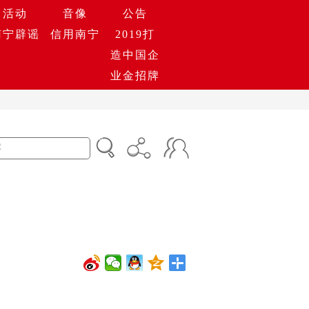
活动
音像
公告
南宁辟谣
信用南宁
2019打
造中国企
业金招牌