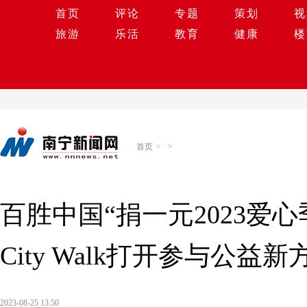
首页
评论
专题
策划
视
旅游
乐活
教育
健康
楼
首页
>
>
百胜中国“捐一元2023爱
City Walk打开参与公益新
2023-08-25 13:50