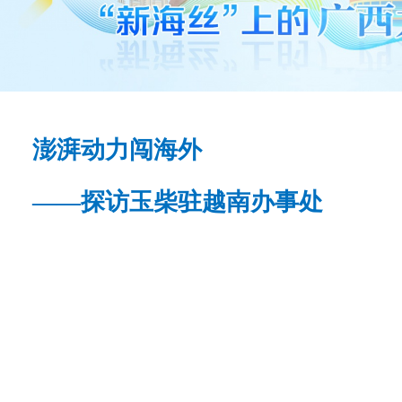
澎湃动力闯海外
——探访玉柴驻越南办事处