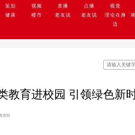
策划
视频
直播
点播
视觉
健康
楼市
老友说
老友说
理论在身
边
类教育进校园 引领绿色新
 黄彦朝