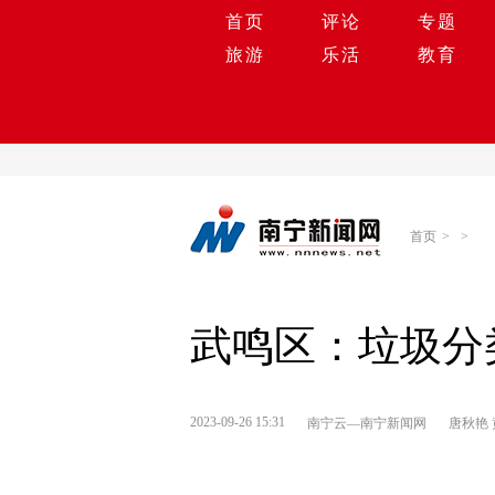
首页
评论
专题
旅游
乐活
教育
首页
>
>
武鸣区：垃圾分
2023-09-26 15:31
南宁云—南宁新闻网
唐秋艳