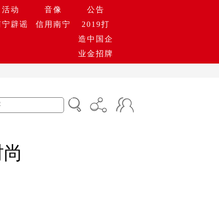
活动
音像
公告
南宁辟谣
信用南宁
2019打
造中国企
业金招牌
时尚