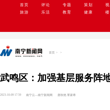
首页
评论
专题
策划
视
旅游
乐活
教育
健康
楼
首页
>
>
武鸣区：加强基层服务阵地
2023-10-09 17:59
南宁云—南宁新闻网
唐秋艳 覃家希