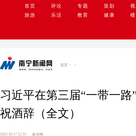
首页
评论
专题
策划
视
旅游
乐活
教育
健康
楼
首页
>
>
习近平在第三届“一带一路
祝酒辞（全文）
2023-10-17 22:33
新华网