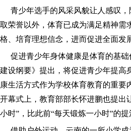
青少年选手的风采风貌让人感叹，
取荣誉以外，体育已成为满足精神需
格、培育理想信念，进而促进全面发
促进青少年身体健康是体育的基础
建设纲要》提出，将促进青少年提高
康生活方式作为学校体育教育的重要
开幕式上，教育部部长怀进鹏也提出
小时”，比此前“每天锻炼一小时”的
借助户外运动，云南的一所小学成为