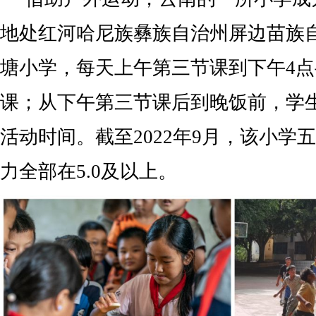
地处红河哈尼族彝族自治州屏边苗族
塘小学，每天上午第三节课到下午4
课；从下午第三节课后到晚饭前，学
活动时间。截至2022年9月，该小学
力全部在5.0及以上。