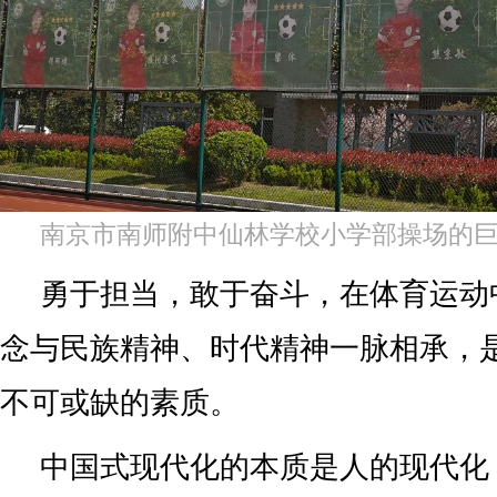
南京市南师附中仙林学校小学部操场的
勇于担当，敢于奋斗，在体育运动
念与民族精神、时代精神一脉相承，
不可或缺的素质。
中国式现代化的本质是人的现代化