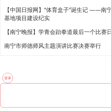
【中国日报网】“体育盒子”诞生记 ——南
基地项目建设纪实
【南宁晚报】学青会跆拳道最后一个比赛日
南宁市师德师风主题演讲比赛决赛举行
登录