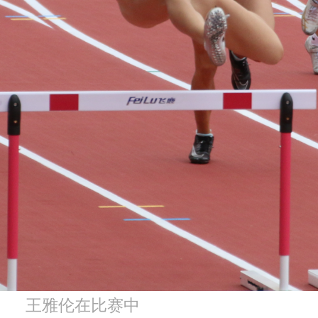
王雅伦在比赛中