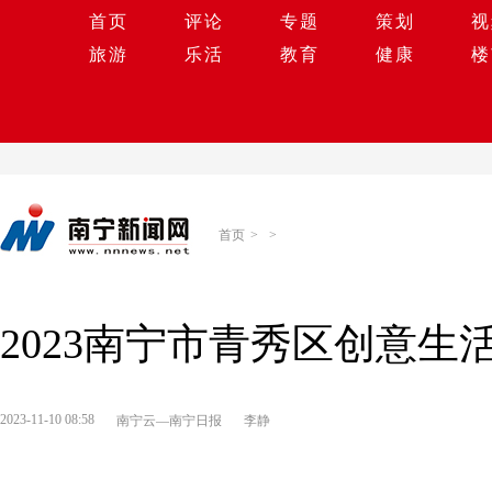
首页
评论
专题
策划
视
旅游
乐活
教育
健康
楼
首页
>
>
2023南宁市青秀区创意生
2023-11-10 08:58
南宁云—南宁日报
李静