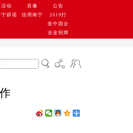
活动
音像
公告
南宁辟谣
信用南宁
2019打
造中国企
业金招牌
工作