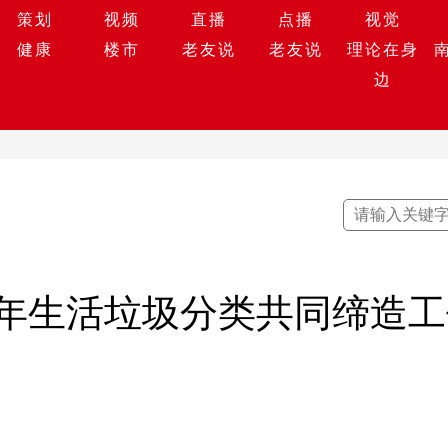
策划
视频
直播
点播
视觉
健康
楼市
老友说
老友说
理论在身
边
23年生活垃圾分类共同缔造