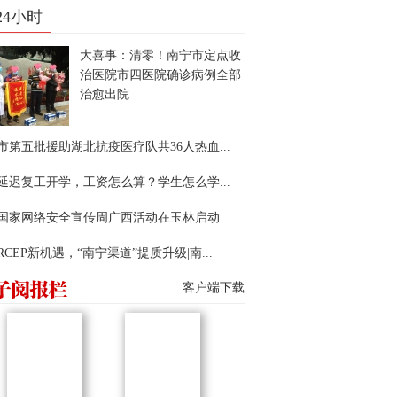
24小时
大喜事：清零！南宁市定点收
治医院市四医院确诊病例全部
治愈出院
市第五批援助湖北抗疫医疗队共36人热血...
延迟复工开学，工资怎么算？学生怎么学...
22国家网络安全宣传周广西活动在玉林启动
RCEP新机遇，“南宁渠道”提质升级|南...
客户端下载