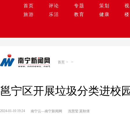
首页
评论
专题
策划
视
旅游
乐活
教育
健康
楼
首页
>
>
邕宁区开展垃圾分类进校
2024-01-10 19:24
南宁云—南宁新闻网
冼慧莹 莫秋倩