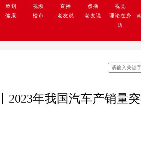
策划
视频
直播
点播
视觉
健康
楼市
老友说
老友说
理论在身
边
2023年我国汽车产销量突破