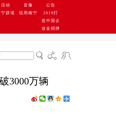
活动
音像
公告
南宁辟谣
信用南宁
2019打
造中国企
业金招牌
3000万辆