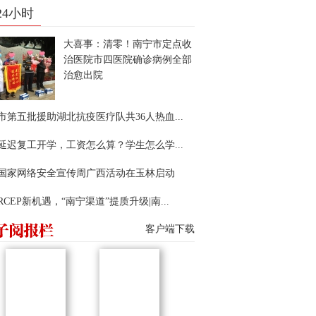
24小时
大喜事：清零！南宁市定点收
治医院市四医院确诊病例全部
治愈出院
市第五批援助湖北抗疫医疗队共36人热血...
延迟复工开学，工资怎么算？学生怎么学...
22国家网络安全宣传周广西活动在玉林启动
RCEP新机遇，“南宁渠道”提质升级|南...
客户端下载