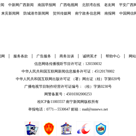
新闻
中新网广西新闻
南国早报网
广西电视网
北部湾在线
老友网
平安广西
来宾新闻网
防城港市新闻网
贺州传媒网
南宁政务信息网
南报网
中国网信
|
|
|
|
|
|
闻网
服务条款
广告服务
商务洽谈
诚聘英才
帮助中心
网站
信息网络传播视听节目许可证：120330032
中华人民共和国互联网新闻信息服务许可证：45120170002
中华人民共和国互联网出版许可证 （署）网出证（桂）字第020号
广播电视节目制作经营许可证编号：（桂）字第0230号
网警备案号：45010302000253
桂ICP备11003557 南宁新闻网版权所有
举报电话：0771—5530647 邮箱：mail@nnnews.net