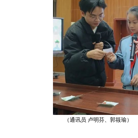
（通讯员 卢明芬、郭筱