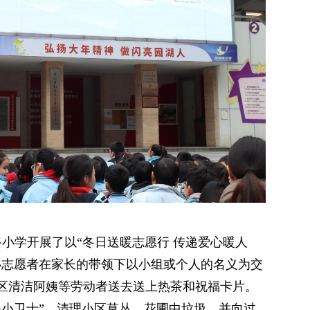
秀路小学开展了以“冬日送暖志愿行 传递爱心暖人
小志愿者在家长的带领下以小组或个人的名义为交
区清洁阿姨等劳动者送去送上热茶和祝福卡片。
保小卫士”，清理小区草丛、花圃中垃圾，并向过