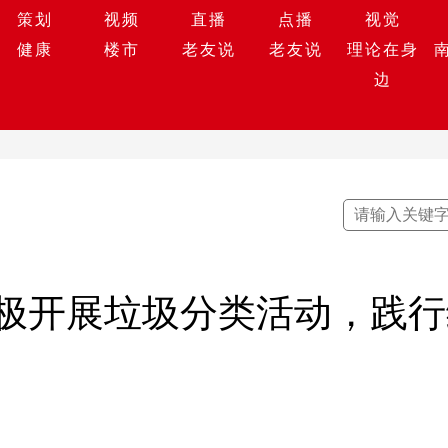
策划
视频
直播
点播
视觉
健康
楼市
老友说
老友说
理论在身
边
极开展垃圾分类活动，践行