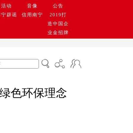
活动
音像
公告
南宁辟谣
信用南宁
2019打
造中国企
业金招牌
绿色环保理念