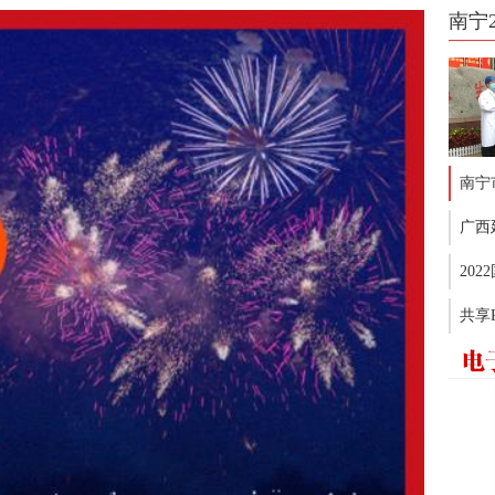
南宁
南宁
广西
20
共享