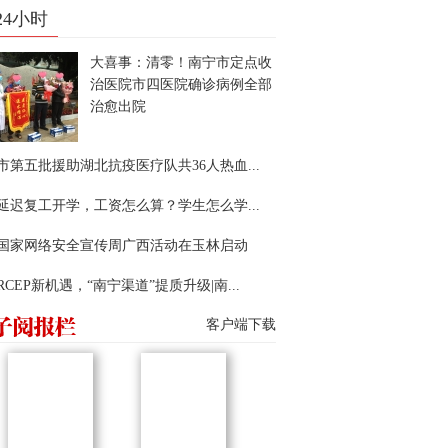
24小时
大喜事：清零！南宁市定点收
治医院市四医院确诊病例全部
治愈出院
市第五批援助湖北抗疫医疗队共36人热血...
延迟复工开学，工资怎么算？学生怎么学...
22国家网络安全宣传周广西活动在玉林启动
RCEP新机遇，“南宁渠道”提质升级|南...
客户端下载