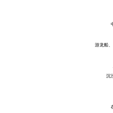
游龙船、
沉