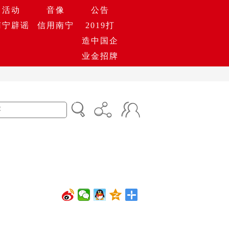
活动
音像
公告
南宁辟谣
信用南宁
2019打
造中国企
业金招牌