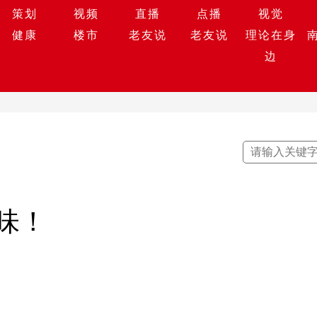
策划
视频
直播
点播
视觉
健康
楼市
老友说
老友说
理论在身
边
味！