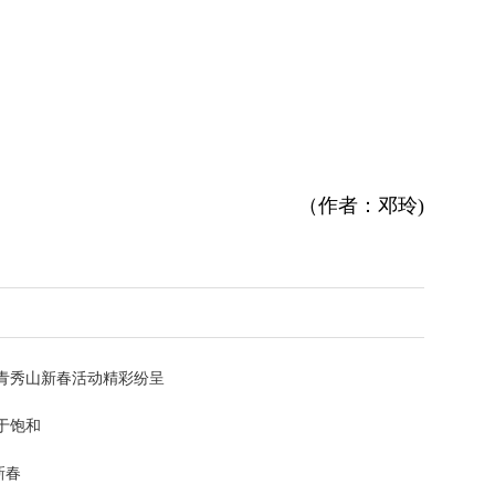
（作者：邓玲)
青秀山新春活动精彩纷呈
于饱和
新春