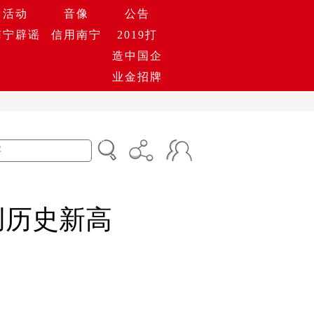
活动
音像
公告
南宁辟谣
信用南宁
2019打
造中国企
业金招牌
创历史新高