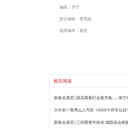
编辑：罗宁
责任编辑：覃凤妮
值班编审：黄登
相关阅读
新春走基层|观花展看灯会逛市集……南宁
大年初一青秀山人气旺 14000个停车位趋
新春走基层|三街两巷年味浓 城隍庙会闹