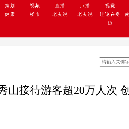
策划
视频
直播
点播
视觉
健康
楼市
老友说
老友说
理论在身
边
秀山接待游客超20万人次 