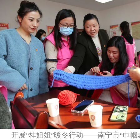
开展“桂姐姐”暖冬行动——南宁市“巾帼