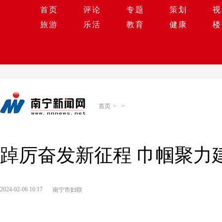
首页
评论
专题
策划
视
旅游
乐活
教育
健康
楼
首页
>
>
踔厉奋发新征程 巾帼聚力
2024-02-06 16:17
南宁市妇联