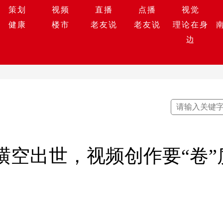
策划
视频
直播
点播
视觉
健康
楼市
老友说
老友说
理论在身
边
a横空出世，视频创作要“卷