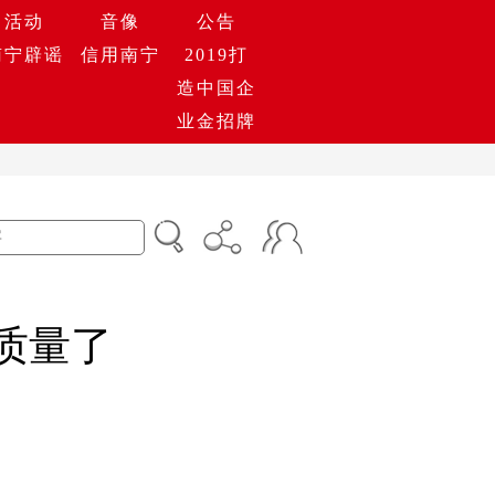
活动
音像
公告
南宁辟谣
信用南宁
2019打
造中国企
业金招牌
”质量了