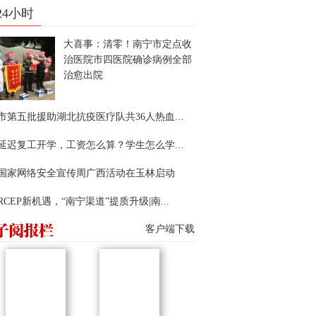
24小时
大喜事：清零！南宁市定点收
治医院市四医院确诊病例全部
治愈出院
市第五批援助湖北抗疫医疗队共36人热血...
延迟复工开学，工资怎么算？学生怎么学...
22国家网络安全宣传周广西活动在玉林启动
RCEP新机遇，“南宁渠道”提质升级|南...
客户端下载