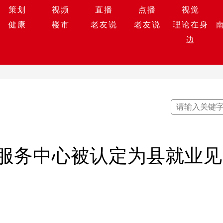
策划
视频
直播
点播
视觉
健康
楼市
老友说
老友说
理论在身
边
服务中心被认定为县就业见