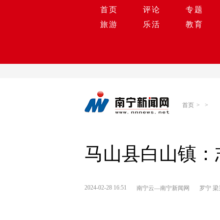
首页
评论
专题
旅游
乐活
教育
首页
>
>
马山县白山镇：
2024-02-28 16:51
​南宁云—南宁新闻网
罗宁 梁