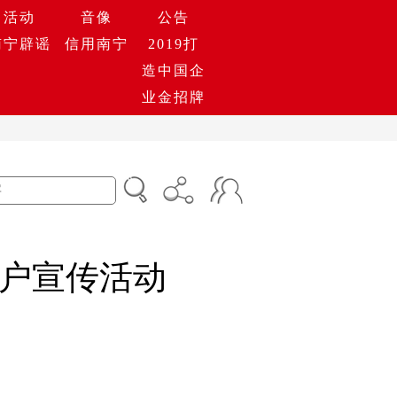
活动
音像
公告
南宁辟谣
信用南宁
2019打
造中国企
业金招牌
户宣传活动