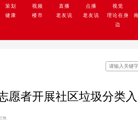
策划
视频
直播
点播
视觉
健康
楼市
老友说
老友说
理论在身
边
志愿者开展社区垃圾分类入
兰艳