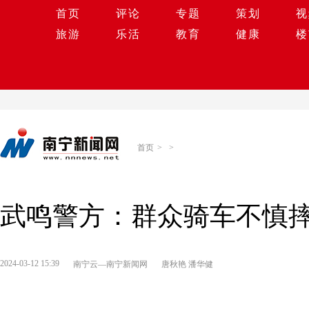
首页
评论
专题
策划
视
旅游
乐活
教育
健康
楼
首页
>
>
武鸣警方：群众骑车不慎摔
2024-03-12 15:39
南宁云—南宁新闻网
唐秋艳 潘华健