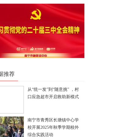
据推荐
从“统一发”到“随意挑” ，村
口应急超市开启救助新模式
南宁市青秀区长塘镇中心学
校开展2025年秋季学期校外
综合实践活动