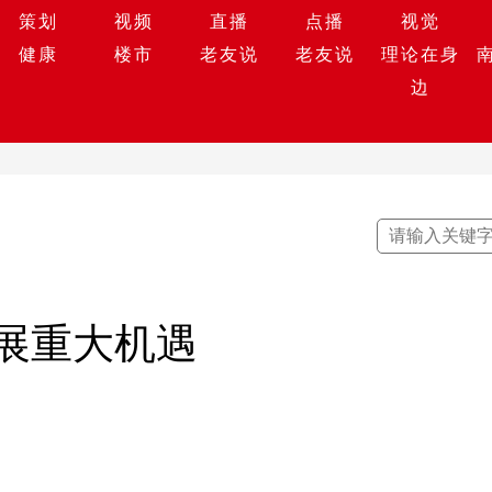
策划
视频
直播
点播
视觉
健康
楼市
老友说
老友说
理论在身
边
展重大机遇