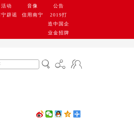
活动
音像
公告
南宁辟谣
信用南宁
2019打
造中国企
业金招牌