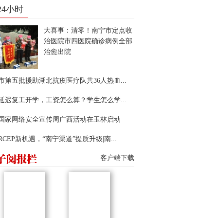
24小时
大喜事：清零！南宁市定点收
治医院市四医院确诊病例全部
治愈出院
市第五批援助湖北抗疫医疗队共36人热血...
延迟复工开学，工资怎么算？学生怎么学...
22国家网络安全宣传周广西活动在玉林启动
RCEP新机遇，“南宁渠道”提质升级|南...
客户端下载