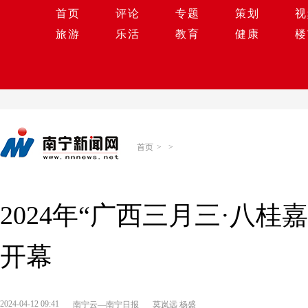
首页
评论
专题
策划
视
旅游
乐活
教育
健康
楼
首页
>
>
2024年“广西三月三·八
开幕
2024-04-12 09:41
南宁云—南宁日报
莫岚远 杨盛