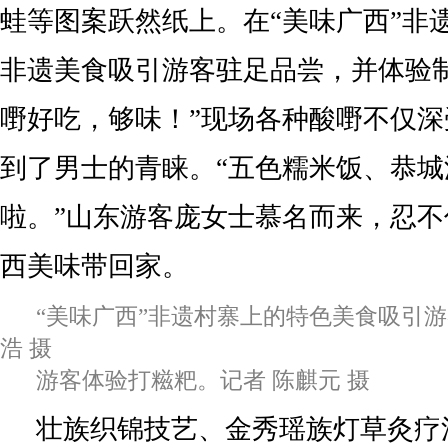
蛙等图案跃然纸上。在“美味广西”非
非遗美食吸引游客驻足品尝，并体验
嘢好吃，够味！”现场各种酸嘢不仅
到了男士的青睐。“五色糯米饭、恭
啦。”山东游客庞女士慕名而来，忍
西美味带回家。
“美味广西”非遗村寨上的特色美食吸引游
浩 摄
游客体验打糍粑。记者 陈麒元 摄
壮族织锦技艺、金秀瑶族灯草灸疗