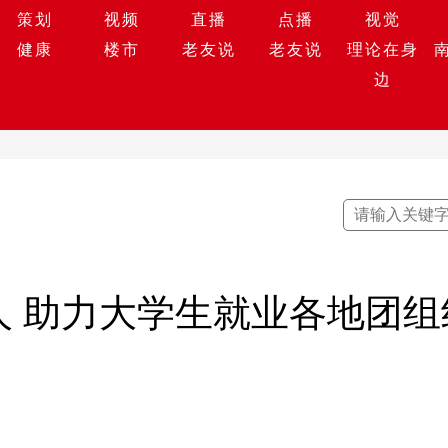
策划
视频
直播
点播
视觉
健康
楼市
老友说
老友说
理论在身
边
人 助力大学生就业各地团组