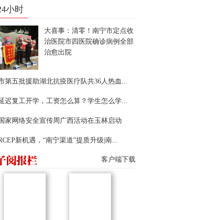
24小时
大喜事：清零！南宁市定点收
治医院市四医院确诊病例全部
治愈出院
市第五批援助湖北抗疫医疗队共36人热血...
延迟复工开学，工资怎么算？学生怎么学...
22国家网络安全宣传周广西活动在玉林启动
RCEP新机遇，“南宁渠道”提质升级|南...
客户端下载