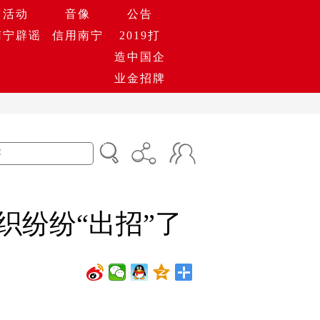
活动
音像
公告
南宁辟谣
信用南宁
2019打
造中国企
业金招牌
织纷纷“出招”了