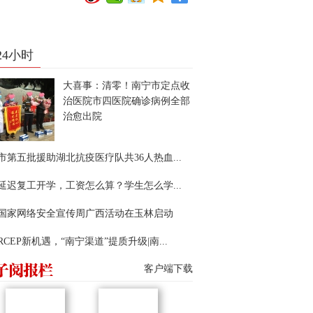
24小时
大喜事：清零！南宁市定点收
治医院市四医院确诊病例全部
治愈出院
市第五批援助湖北抗疫医疗队共36人热血...
延迟复工开学，工资怎么算？学生怎么学...
22国家网络安全宣传周广西活动在玉林启动
RCEP新机遇，“南宁渠道”提质升级|南...
客户端下载