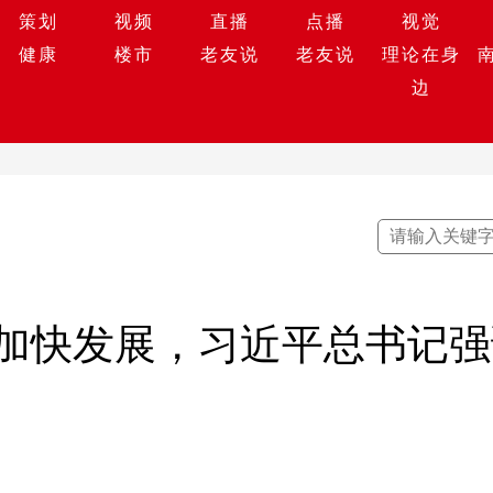
策划
视频
直播
点播
视觉
健康
楼市
老友说
老友说
理论在身
边
加快发展，习近平总书记强