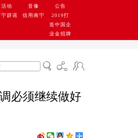
活动
音像
公告
南宁辟谣
信用南宁
2019打
造中国企
业金招牌
调必须继续做好