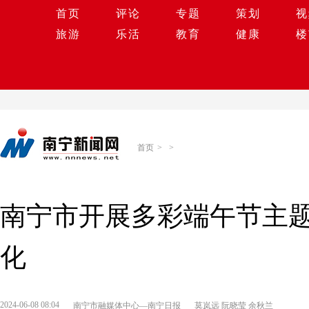
首页
评论
专题
策划
视
旅游
乐活
教育
健康
楼
首页
>
>
南宁市开展多彩端午节主题
化
2024-06-08 08:04
南宁市融媒体中心—南宁日报
莫岚远 阮晓莹 余秋兰