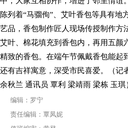
中，大家互相协作，增进了邻里情谊
陈列着“马骝佝”、艾叶香包等具有地
艺品，香包制作匠人现场传授制作方
艾叶、棉花填充到香包内，再用五颜
精致的香包。在端午节佩戴香包能起
还有吉祥寓意，深受市民喜爱。（记者
余秋兰 通讯员 覃利 梁靖雨 梁栋 玉琪
编辑：罗宁
责任编辑：覃凤妮