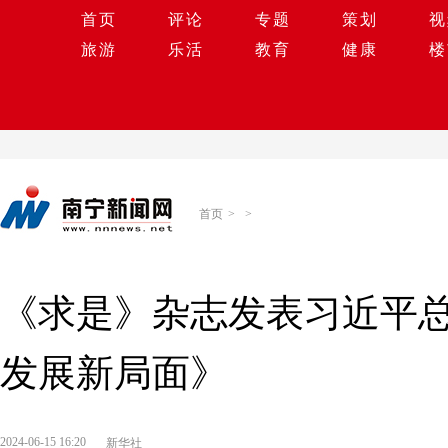
首页
评论
专题
策划
视
旅游
乐活
教育
健康
楼
首页
>
>
《求是》杂志发表习近平
发展新局面》
2024-06-15 16:20
新华社