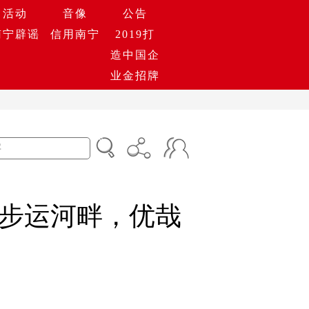
活动
音像
公告
南宁辟谣
信用南宁
2019打
造中国企
业金招牌
步运河畔，优哉