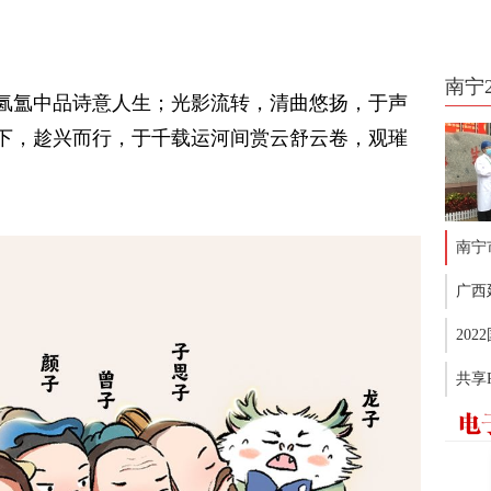
南宁
氤氲中品诗意人生；光影流转，清曲悠扬，于声
下，趁兴而行，于千载运河间赏云舒云卷，观璀
南宁
广西
20
共享