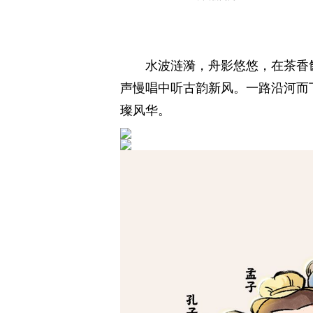
水波涟漪，舟影悠悠，在茶香
声慢唱中听古韵新风。一路沿河而
璨风华。