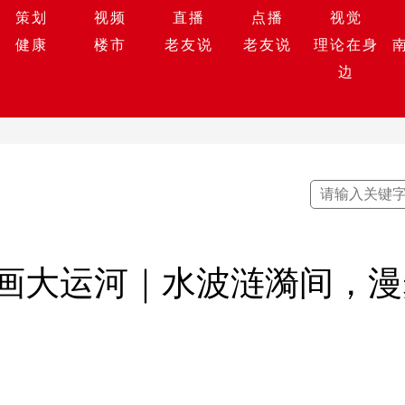
策划
视频
直播
点播
视觉
健康
楼市
老友说
老友说
理论在身
边
画大运河｜水波涟漪间，漫