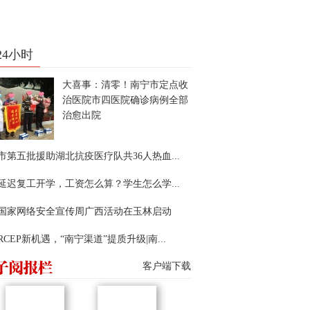
24小时
大喜事：清零！南宁市定点收
治医院市四医院确诊病例全部
治愈出院
市第五批援助湖北抗疫医疗队共36人热血...
延迟复工开学，工资怎么算？学生怎么学...
22国家网络安全宣传周广西活动在玉林启动
RCEP新机遇，“南宁渠道”提质升级|南...
客户端下载