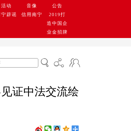
活动
音像
公告
南宁辟谣
信用南宁
2019打
造中国企
业金招牌
黎见证中法交流绘