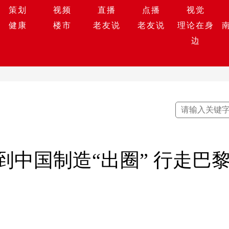
策划
视频
直播
点播
视觉
健康
楼市
老友说
老友说
理论在身
边
到中国制造“出圈” 行走巴