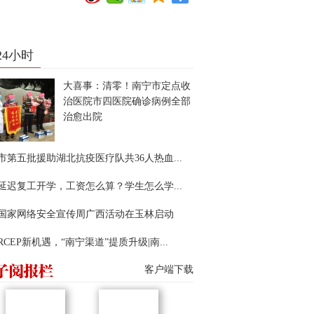
24小时
大喜事：清零！南宁市定点收
治医院市四医院确诊病例全部
治愈出院
市第五批援助湖北抗疫医疗队共36人热血...
延迟复工开学，工资怎么算？学生怎么学...
22国家网络安全宣传周广西活动在玉林启动
RCEP新机遇，“南宁渠道”提质升级|南...
客户端下载