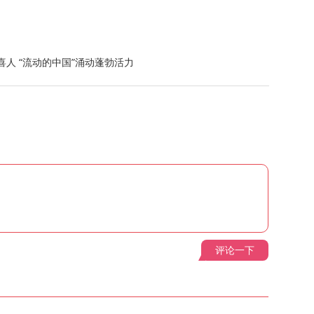
势喜人 “流动的中国”涌动蓬勃活力
评论一下