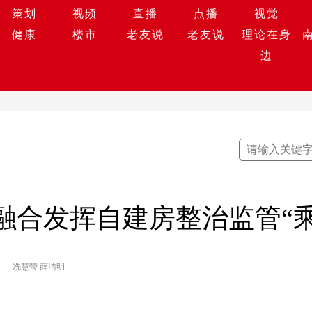
策划
视频
直播
点播
视觉
健康
楼市
老友说
老友说
理论在身
边
”融合发挥自建房整治监管“
冼慧莹 薛洁明