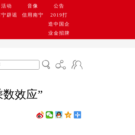
活动
音像
公告
南宁辟谣
信用南宁
2019打
造中国企
业金招牌
乘数效应”