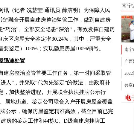
南宁
讯（记者 冼慧莹 通讯员 薛洁明）为保障人民
三治”融合开展自建房整治监管工作，做到自建房
患“巧治”、全部安全隐患“深治”，有效发挥自建房
庆区房屋安全鉴定率30.24%，其中，严重安全
要鉴定）100%；实现隐患房屋100%销号。
南宁
屋迅速处置
广西
自建房整治监管首要工作任务，第一时间采取管
20
进人”，并采取“代为先鉴定”的做法，由政府补
共享
定，加快整治进程。开展联合执法挂牌公示行
门、属地街道、鉴定公司联合入户开展房屋全覆盖
挂牌公示，确保房屋鉴定精准高效，截至目前已完
自建房的鉴定工作和44栋C、D级自建房挂牌工