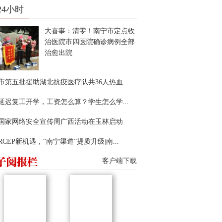
24小时
大喜事：清零！南宁市定点收
治医院市四医院确诊病例全部
治愈出院
市第五批援助湖北抗疫医疗队共36人热血...
延迟复工开学，工资怎么算？学生怎么学...
22国家网络安全宣传周广西活动在玉林启动
RCEP新机遇，“南宁渠道”提质升级|南...
客户端下载