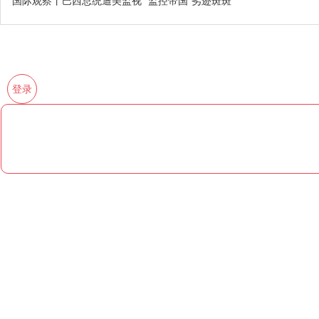
国际观察丨巴西总统遭美监视 “监控帝国”劣迹斑斑
登录