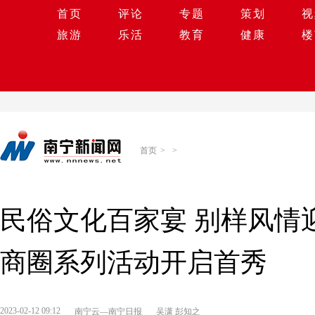
首页
评论
专题
策划
视
旅游
乐活
教育
健康
楼
首页
>
>
民俗文化百家宴 别样风情迎
商圈系列活动开启首秀
2023-02-12 09:12
南宁云—南宁日报
吴潇 彭知之