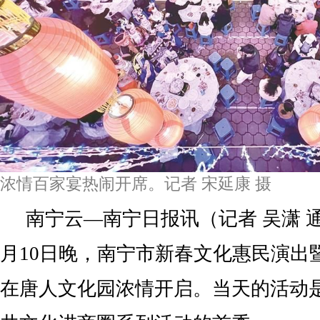
浓情百家宴热闹开席。记者 宋延康 摄
南宁云—南宁日报讯（记者 吴潇 通
月10日晚，南宁市新春文化惠民演出
在唐人文化园浓情开启。当天的活动是