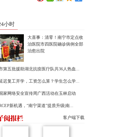
24小时
大喜事：清零！南宁市定点收
治医院市四医院确诊病例全部
治愈出院
市第五批援助湖北抗疫医疗队共36人热血...
延迟复工开学，工资怎么算？学生怎么学...
22国家网络安全宣传周广西活动在玉林启动
RCEP新机遇，“南宁渠道”提质升级|南...
客户端下载