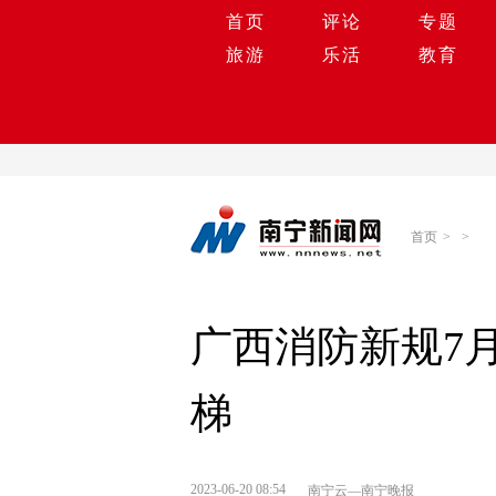
首页
评论
专题
旅游
乐活
教育
首页
>
>
广西消防新规7
梯
2023-06-20 08:54
南宁云—南宁晚报