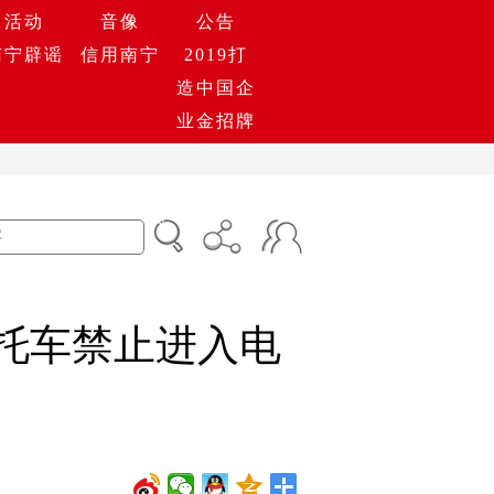
活动
音像
公告
南宁辟谣
信用南宁
2019打
造中国企
业金招牌
摩托车禁止进入电