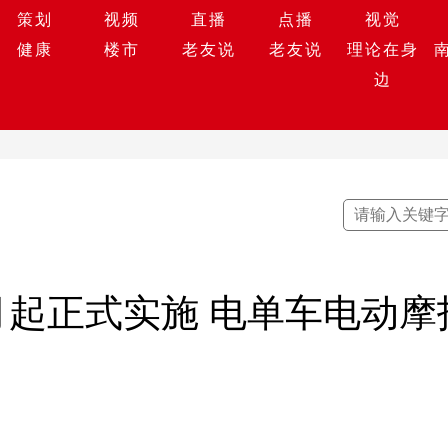
策划
视频
直播
点播
视觉
健康
楼市
老友说
老友说
理论在身
边
月起正式实施 电单车电动