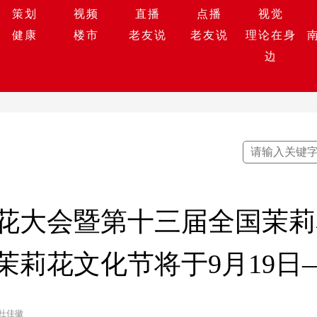
策划
视频
直播
点播
视觉
健康
楼市
老友说
老友说
理论在身
边
花大会暨第十三届全国茉莉
州茉莉花文化节将于9月19日
 杜佳徽