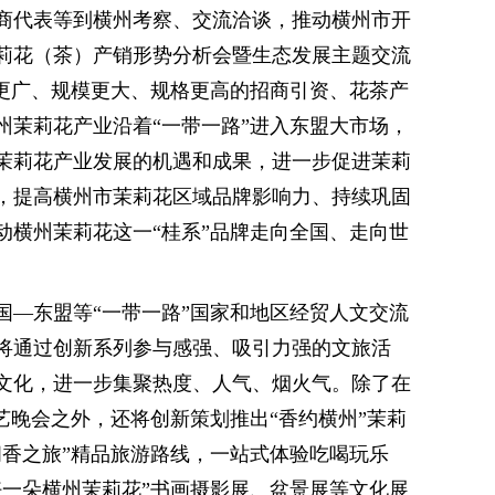
商代表等到横州考察、交流洽谈，推动横州市开
莉花（茶）产销形势分析会暨生态发展主题交流
围更广、规模更大、规格更高的招商引资、花茶产
州茉莉花产业沿着“一带一路”进入东盟大市场，
茉莉花产业发展的机遇和成果，进一步促进茉莉
，提高横州市茉莉花区域品牌影响力、持续巩固
动横州茉莉花这一“桂系”品牌走向全国、走向世
国—东盟等“一带一路”国家和地区经贸人文交流
将通过创新系列参与感强、吸引力强的文旅活
文化，进一步集聚热度、人气、烟火气。除了在
艺晚会之外，还将创新策划推出“香约横州”茉莉
闻香之旅”精品旅游路线，一站式体验吃喝玩乐
好一朵横州茉莉花”书画摄影展、盆景展等文化展