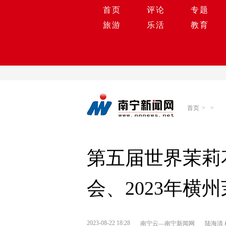
首页
评论
专题
旅游
乐活
教育
首页
>
>
第五届世界茉莉
会、2023年横
2023-08-22 18:28
南宁云—南宁新闻网
陆海清