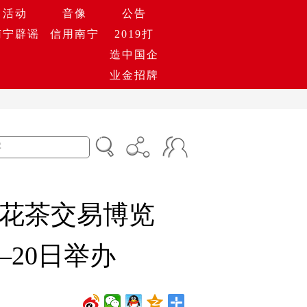
活动
音像
公告
南宁辟谣
信用南宁
2019打
造中国企
业金招牌
花茶交易博览
—20日举办