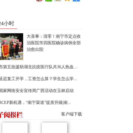
24小时
大喜事：清零！南宁市定点收
治医院市四医院确诊病例全部
治愈出院
市第五批援助湖北抗疫医疗队共36人热血...
延迟复工开学，工资怎么算？学生怎么学...
22国家网络安全宣传周广西活动在玉林启动
RCEP新机遇，“南宁渠道”提质升级|南...
客户端下载