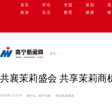
首页
评论
专题
策划
视
旅游
乐活
教育
健康
楼
首页
>
>
共襄茉莉盛会 共享茉莉商
2023-08-23 10:34
南宁云—南宁日报
何任朗 陈寿欢