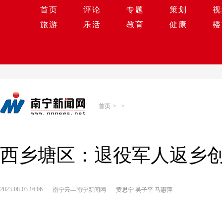
首页
评论
专题
策划
视
旅游
乐活
教育
健康
楼
首页
>
>
西乡塘区：退役军人返乡
2023-08-03 16:06
南宁云—南宁新闻网
黄思宁 吴子平 马惠萍